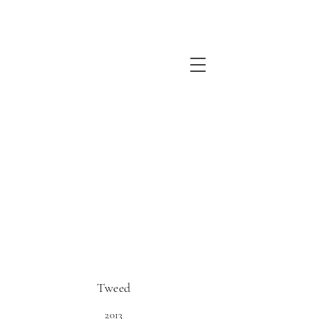
C A CT H E R I N E L A
T S O N
Tweed
2013