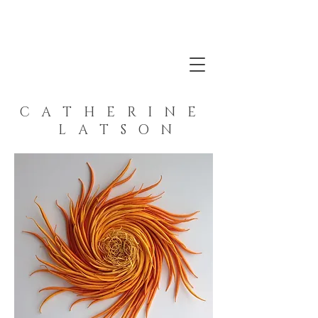
C A CT H E R I N E L A
T S O N
C A T H E R I N E
L A T S O N